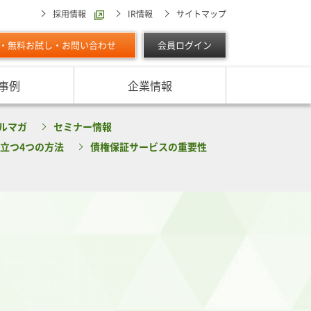
採用情報
IR情報
サイトマップ
・無料お試し・お問い合わせ
会員ログイン
事例
企業情報
スターの独自調査レポート
ルマガ
セミナー情報
サービスに対する取り組み
最適な与信限度額の設定方法は
ン調べ（直近リリース）
立つ4つの方法
債権保証サービスの重要性
IPOに向けて
よくあるご質問
リース
ン調べ（すべて）
リスク管理体制を整備したい
析・業界分析レポート
グの部屋
ン業種別審査ノート
内