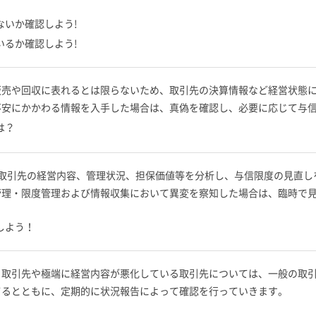
ないか確認しよう!
いるか確認しよう!
販売や回収に表れるとは限らないため、取引先の決算情報など経営状態
不安にかかわる情報を入手した場合は、真偽を確認し、必要に応じて与
は？
、取引先の経営内容、管理状況、担保価値等を分析し、与信限度の見直し
管理・限度管理および情報収集において異変を察知した場合は、臨時で
しよう！
る取引先や極端に経営内容が悪化している取引先については、一般の取
てるとともに、定期的に状況報告によって確認を行っていきます。