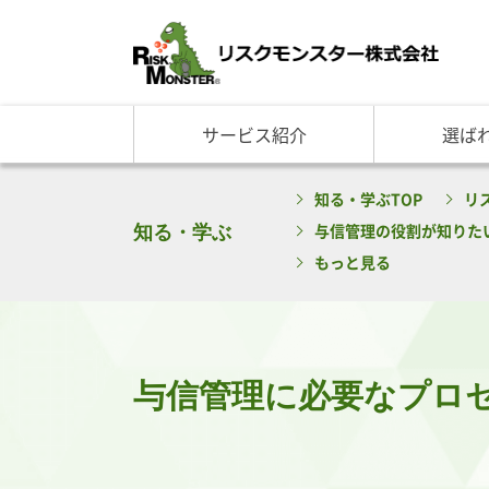
サービス紹介
選ば
サービス一覧
知る・学ぶ TOP
選ばれる理由 TOP
企業情報
知る・学ぶTOP
リ
基礎講座
リスクモ
与信管理サービス
RM格付
企
知る・学ぶ
与信管理の役割が知りた
反社チェックサービス
RM与信限度額
社
リスモングの与信管理講
トップ
もっと見る
与信管理用語集
会社概
与信管理コラム・メルマ
事業紹
セミナー情報
アクセ
ビジネス実務与信管理検
グルー
与信管理に必要なプロ
沿革と
リスモ