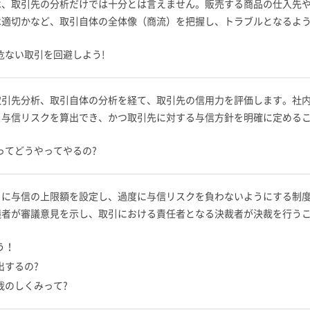
は、取引先の分析だけでは十分とは言えません。販売する商品の仕入先
は適切かなど、取引自体の全体像（商流）を把握し、トラブルとなるよ
危ない取引を回避しよう!
取引先分析、取引自体の分析を経て、取引先の信用力を評価します。社
、与信リスクを算出でき、かつ取引先に対する与信方針を明確に定める
ってどうやってやるの?
とに与信の上限額を設定し、過度に与信リスクを負わないようにする制
議者が審議意見を示し、取引における責任者となる決裁者が決裁を行う
う！
出するの?
裁のしくみって?