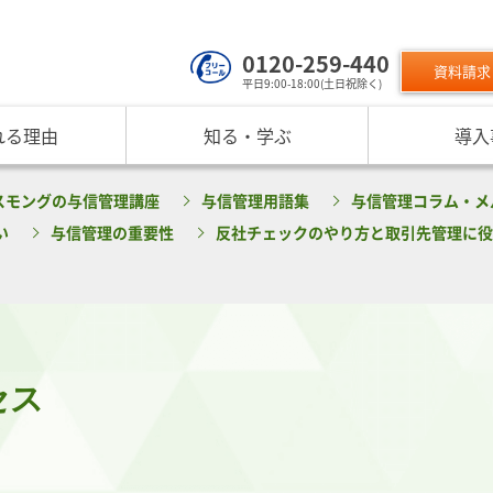
0120-259-440
資料請求
平日9:00-18:00(土日祝除く)
れる理由
知る・学ぶ
導入
サービスのご利用について
 TOP
課題から探す
リスクモン
スモングの与信管理講座
与信管理用語集
与信管理コラム・メ
ンスターについて
お役立ちコンテンツ
取り組み
ニュース
現在の評価指標に不満がある
ご利用料金
業データ活用サービス
反社チェックヒートマップ
リスモ
い
与信管理の重要性
反社チェックのやり方と取引先管理に役
反社チェックツールの
ご入会方法
員研修・リスクマネジメント研修
企業リスク管理への独自AI活用
座
メッセージ
与信管理の役割が知りたい
サービス品質向上
プレスリ
リスモ
活用方法を知りたい
要
与信管理の重要性
インターネット企業情報調査
SNS情報
倒産分
ガ
介
債権保証サービスの重要性
SDGsへの取組
リスモン
リスモ
スマップ
反社チェックの必要性と4つの調査方法
DXへの取組
書籍のご案
定試験
プ紹介
内部統制を強化するための与信管理
リスモンポイントプログラム
セス
サービスの変遷
リスモン財団
ンの目指すところ