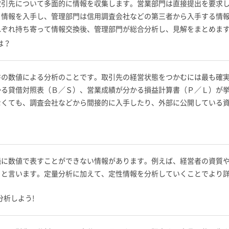
取引先について多面的に情報を収集します。営業部門は直接提出を要求
る情報を入手し、管理部門は信用調査会社などの第三者から入手する情
れぞれ持ち寄って情報交換後、管理部門が総合分析し、見解をまとめま
は？
書の数値による分析のことです。取引先の経営状態をつかむには最も確
かる貸借対照表（Ｂ／Ｓ）、営業成績が分かる損益計算書（Ｐ／Ｌ）が
なくても、調査会社などから間接的に入手したり、外部に公開している
純に数値で表すことができない情報があります。例えば、経営者の資質
」と言います。定量分析に加えて、定性情報を分析していくことでより
分析しよう!