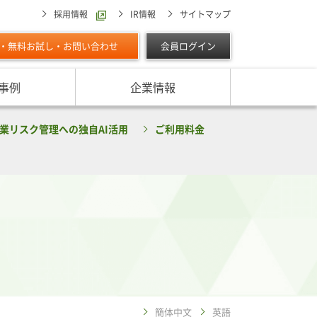
採用情報
IR情報
サイトマップ
・無料お試し・お問い合わせ
会員ログイン
事例
企業情報
スターの独自調査レポート
業リスク管理への独自AI活用
ご利用料金
サービスに対する取り組み
最適な与信限度額の設定方法は
ン調べ（直近リリース）
IPOに向けて
よくあるご質問
リース
ン調べ（すべて）
リスク管理体制を整備したい
析・業界分析レポート
グの部屋
ン業種別審査ノート
内
簡体中文
英語