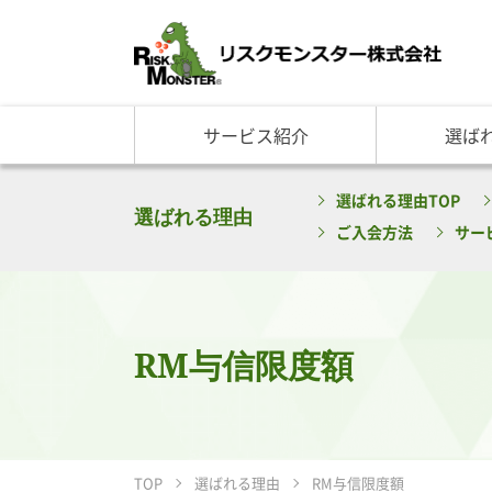
サービス紹介
選ば
サービス一覧
知る・学ぶ TOP
選ばれる理由 TOP
企業情報
選ばれる理由TOP
基礎講座
リスクモ
与信管理サービス
RM格付
企
選ばれる理由
ご入会方法
サー
反社チェックサービス
RM与信限度額
社
リスモングの与信管理講
トップ
与信管理用語集
会社概
与信管理コラム・メルマ
事業紹
セミナー情報
アクセ
RM与信限度額
ビジネス実務与信管理検
グルー
沿革と
リスモ
TOP
選ばれる理由
RM与信限度額