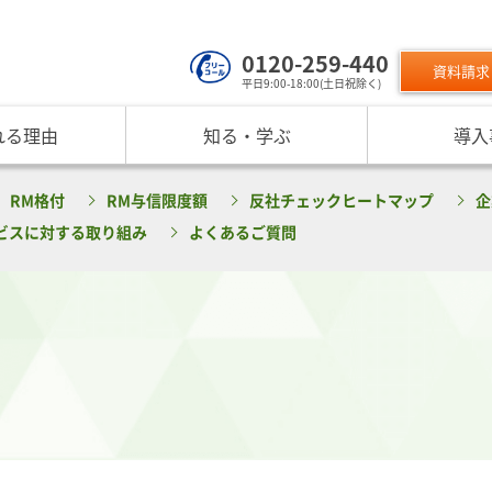
0120-259-440
資料請求
平日9:00-18:00(土日祝除く)
れる理由
知る・学ぶ
導入
サービスのご利用について
 TOP
課題から探す
リスクモン
RM格付
RM与信限度額
反社チェックヒートマップ
企
ンスターについて
お役立ちコンテンツ
取り組み
ニュース
現在の評価指標に不満がある
ご利用料金
業データ活用サービス
反社チェックヒートマップ
リスモ
ビスに対する取り組み
よくあるご質問
反社チェックツールの
ご入会方法
員研修・リスクマネジメント研修
企業リスク管理への独自AI活用
座
メッセージ
与信管理の役割が知りたい
サービス品質向上
プレスリ
リスモ
活用方法を知りたい
要
与信管理の重要性
インターネット企業情報調査
SNS情報
倒産分
ガ
介
債権保証サービスの重要性
SDGsへの取組
リスモン
リスモ
スマップ
反社チェックの必要性と4つの調査方法
DXへの取組
書籍のご案
定試験
プ紹介
内部統制を強化するための与信管理
リスモンポイントプログラム
サービスの変遷
リスモン財団
ンの目指すところ