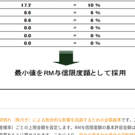
貸倒れ（焦付き）による致命的な影響を回避するための金額基準
です。
産確率）ごとの上限金額を設定します。RM与信限度額の基本許容金額
査票をもとに算出されます。これにより、
自社の資本力や資金の回転特