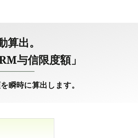
動算出。
RM与信限度額」
額を瞬時に算出します。