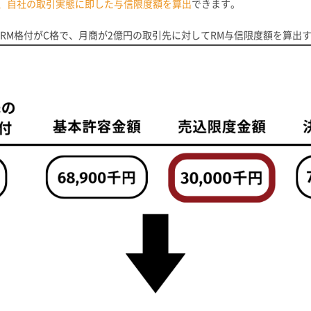
、自社の取引実態に即した与信限度額を算出
できます。
RM格付がC格で、月商が2億円の取引先に対してRM与信限度額を算出