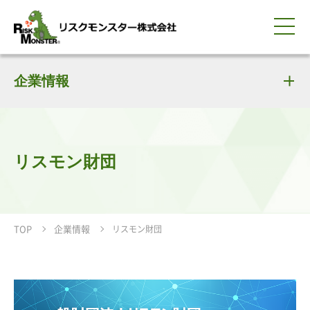
0120-259-440
サービス紹介
選ばれる理由
企業情報
知る・学ぶ
導入事例
企業情報
採用情報
IR情報
お問い合わせ
平日9:00-18:00(土日祝除く)
資料請求
会員ログイン
簡体中文
ENGLISH
リスモン財団
TOP
企業情報
リスモン財団