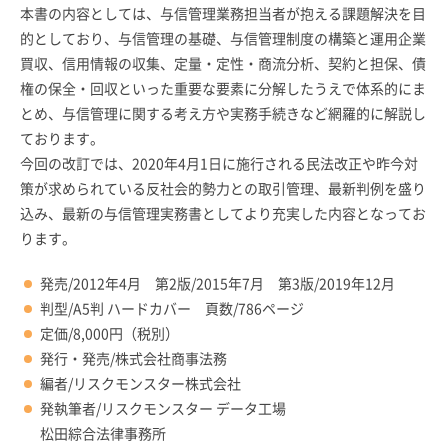
本書の内容としては、与信管理業務担当者が抱える課題解決を目
的としており、与信管理の基礎、与信管理制度の構築と運用企業
買収、信用情報の収集、定量・定性・商流分析、契約と担保、債
権の保全・回収といった重要な要素に分解したうえで体系的にま
とめ、与信管理に関する考え方や実務手続きなど網羅的に解説し
ております。
今回の改訂では、2020年4月1日に施行される民法改正や昨今対
策が求められている反社会的勢力との取引管理、最新判例を盛り
込み、最新の与信管理実務書としてより充実した内容となってお
ります。
発売/2012年4月 第2版/2015年7月 第3版/2019年12月
判型/A5判 ハードカバー 頁数/786ページ
定価/8,000円（税別）
発行・発売/株式会社商事法務
編者/リスクモンスター株式会社
発執筆者/リスクモンスター データ工場
松田綜合法律事務所