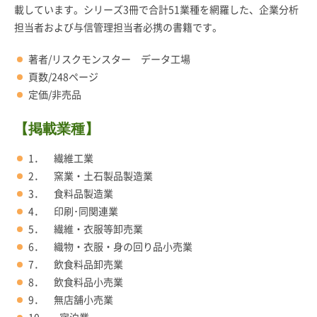
載しています。シリーズ3冊で合計51業種を網羅した、企業分析
担当者および与信管理担当者必携の書籍です。
著者/リスクモンスター データ工場
頁数/248ページ
定価/非売品
【掲載業種】
1． 繊維工業
2． 窯業・土石製品製造業
3． 食料品製造業
4． 印刷･同関連業
5． 繊維・衣服等卸売業
6． 織物・衣服・身の回り品小売業
7． 飲食料品卸売業
8． 飲食料品小売業
9． 無店舗小売業