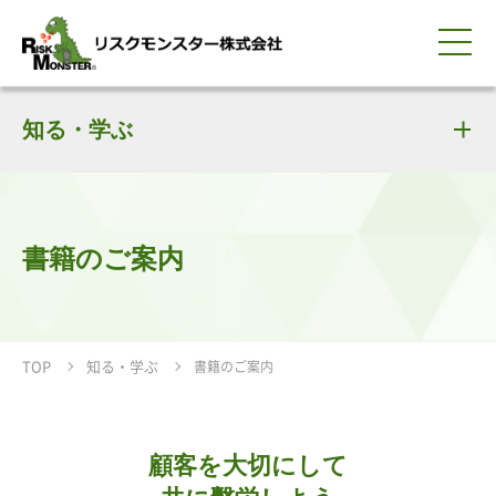
0120-259-440
サービス紹介
選ばれる理由
知る・学ぶ
知る・学ぶ
導入事例
企業情報
採用情報
IR情報
お問い合わせ
平日9:00-18:00(土日祝除く)
資料請求
会員ログイン
簡体中文
ENGLISH
書籍のご案内
TOP
知る・学ぶ
書籍のご案内
顧客を大切にして