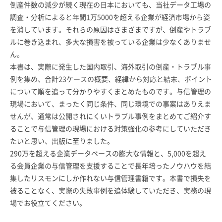
倒産件数の減少が続く現在の日本においても、当社データ工場の
調査・分析によると年間1万5000を超える企業が経済市場から姿
を消しています。それらの原因はさまざまですが、倒産やトラブ
ルに巻き込まれ、多大な損害を被っている企業は少なくありませ
ん。
本書は、実際に発生した国内取引、海外取引の倒産・トラブル事
例を集め、合計23ケースの概要、経緯から対応と結末、ポイント
について順を追って分かりやすくまとめたものです。与信管理の
現場において、まったく同じ条件、同じ環境での事案はありえま
せんが、通常は公開されにくいトラブル事例をまとめてご紹介す
ることで与信管理の現場における対策強化の参考にしていただき
たいと思い、出版に至りました。
290万を超える企業データベースの膨大な情報と、5,000を超え
る会員企業の与信管理を支援することで長年培ったノウハウを結
集したリスモンにしか作れない与信管理書籍です。本書で損失を
被ることなく、実際の失敗事例を追体験していただき、実務の現
場でお役立てください。