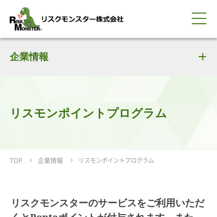
0120-259-440
サービス紹介
選ばれる理由
企業情報
知る・学ぶ
導入事例
企業情報
採用情報
IR情報
お問い合わせ
平日9:00-18:00(土日祝除く)
資料請求
会員ログイン
簡体中文
ENGLISH
リスモンポイントプログラム
TOP
企業情報
リスモンポイントプログラム
リスクモンスターのサービスをご利用いただ