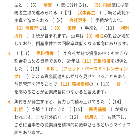
型と （【6】
清算
）型に分けられ、
【5】再建
型には債
務者主導で進められる （【7】
民事再生
）手続と裁判所
主導で進められる （【8】
会社更生
）手続が含まれ、
【6】清算型
には （
【9】 破産
）手続と （【10】
特別
清算
）手続が含まれます。 近年は
【9】破産
の割合が増加
しており、倒産事件での回収率は低くなる傾向にあります。
（【11】
売掛債権
）は 会社が持つ資産の中でも大きな
割合を占める資産であり、 近年は
【11】売掛債権
を担保と
した （【12】
ＡＢＬ（アセット・ベースド・レンディン
グ）
）による資金調達も広がりを見せていることもあり、
与信管理を行うことで
【11】売掛債権
の （【13】
質
）
を高めることが企業成長につながると言えます。
焦付きが発生すると、努力して積み上げてきた （【14】
利益
）や築き上げてきた （【15】
販売基盤
）が損な
われます。また対外的な （【16】
信用力
） も低下し、
さらに当事者の従業員を精神的に疲弊させるというマイナス
面もあります。