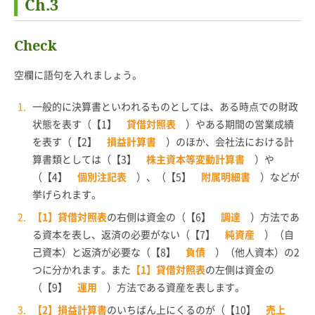
Ch.3
Check
空欄に語句を入れましょう。
一般的に決算書といわれるものとしては、ある時点での財政
状態を表す（【1】
貸借対照表
）やある期間の営業成績
を表す（【2】
損益計算書
）のほか、会社法における計
算書類としては（【3】
株主資本等変動計算書
）や
（【4】
個別注記表
）、（【5】
附属明細書
）などが
挙げられます。
【1】貸借対照表
の右側は資金の（【6】
調達
）方法であ
る資本を表し、返済の必要がない（【7】
純資産
）（自
己資本）と返済が必要な（【8】
負債
）（他人資本）の2
つに分かれます。また
【1】貸借対照表
の左側は資金の
（【9】
運用
）方法である資産を表します。
【2】損益計算書
のいちばん上にくるのが（【10】
売上