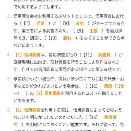
で利用するようにします。
信用調査会社を利用するメリットとしては、信用調査におけ
る（【7】
手間
）と（【8】
時間
）がセーブできる点
や、第三者による調査のため、（【9】
主観
）を極力排
除でき、調査に（【10】
漏れ
）をなくすことができる点
などにあります。
【1】信用調書
は、信用調査会社の（【11】
調査員
）が
直接現地に出向き、取材調査を行うことにより作成されま
す。自社での信用調査に限界がある場合に非常に有効です。
与信額が小さい場合や、情報が多少古くても会社の概要・沿
革などが分かればよいという場合は、（【12】
既調（コピ
ー）
）の
【1】信用調書
を利用するとコストを抑えること
ができます。
【1】信用調書
を利用する際は、信用調査によってどのよう
なことを明らかにしたいのかといった（【13】
利用目
的
）を明確にしておくことが重要です。それに従って、特