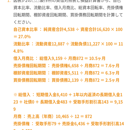
図表3-2の△△製作所の貸借対照表と損益計算書から、自己
資本比率、流動比率、借入月商比、総資本回転率、売掛債権
回転期間、棚卸資産回転期間、買掛債務回転期間を計算して
ください。
自己資本比率 ： 純資産合計4,538 ÷ 資産合計16,620 × 100
＝ 27.0％
流動比率 ： 流動資産12,887 ÷ 流動負債11,227 × 100 ＝ 11
4.8％
借入月商比 ： 総借入9,159 ÷ 月商872 ＝ 10.5ヶ月
売掛債権回転期間 ： 売掛債権6,658 ÷ 月商872 ＝ 7.6ヶ月
棚卸資産回転期間 ： 棚卸資産5,511 ÷ 月商872 ＝ 6.3ヶ月
買掛債務回転期間 ： 買掛債務2,139 ÷ 月商872 ＝ 2.5ヶ月
※ 総借入 ： 短期借入金8,410 ＋ 1年以内返済の長期借入金1
23 ＋ 社債0 ＋ 長期借入金483 ＋ 受取手形割引高143 ＝ 9,15
9
月商 ： 売上高（年商）10,465 ÷ 12 ＝ 872
売掛債権 ： 受取手形79 ＋ 売掛金6,436 ＋ 受取手形割引高14