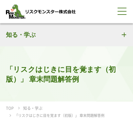
0120-259-440
サービス紹介
選ばれる理由
知る・学ぶ
知る・学ぶ
導入事例
企業情報
採用情報
IR情報
お問い合わせ
平日9:00-18:00(土日祝除く)
資料請求
会員ログイン
簡体中文
ENGLISH
「リスクはじきに目を覚ます（初
版）」 章末問題解答例
TOP
知る・学ぶ
「リスクはじきに目を覚ます（初版）」 章末問題解答例