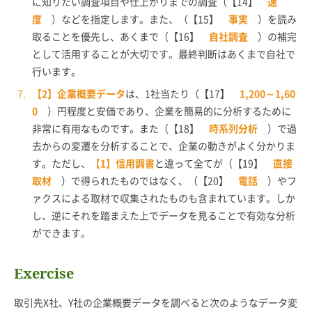
に知りたい調査項目や仕上がりまでの調査（【14】
速
度
）などを指定します。また、（【15】
事実
）を読み
取ることを優先し、あくまで（【16】
自社調査
）の補完
として活用することが大切です。最終判断はあくまで自社で
行います。
【2】企業概要データ
は、1社当たり（【17】
1,200～1,60
0
）円程度と安価であり、企業を簡易的に分析するために
非常に有用なものです。また（【18】
時系列分析
）で過
去からの変遷を分析することで、企業の動きがよく分かりま
す。ただし、
【1】信用調書
と違って全てが（【19】
直接
取材
）で得られたものではなく、（【20】
電話
）やフ
ァクスによる取材で収集されたものも含まれています。しか
し、逆にそれを踏まえた上でデータを見ることで有効な分析
ができます。
Exercise
取引先X社、Y社の企業概要データを調べると次のようなデータ変