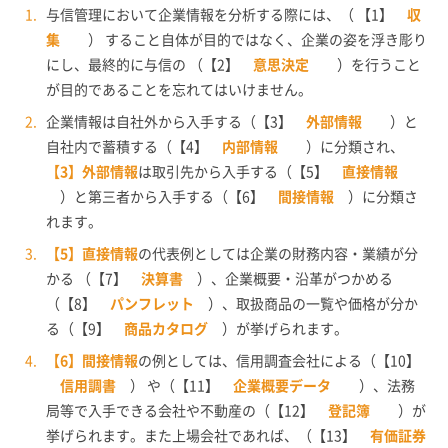
与信管理において企業情報を分析する際には、（ 【1】
収
集
） すること自体が目的ではなく、企業の姿を浮き彫り
にし、最終的に与信の （【2】
意思決定
）を行うこと
が目的であることを忘れてはいけません。
企業情報は自社外から入手する（【3】
外部情報
）と
自社内で蓄積する（【4】
内部情報
）に分類され、
【3】外部情報
は取引先から入手する（【5】
直接情報
）と第三者から入手する（【6】
間接情報
）に分類さ
れます。
【5】直接情報
の代表例としては企業の財務内容・業績が分
かる （【7】
決算書
）、企業概要・沿革がつかめる
（【8】
パンフレット
）、取扱商品の一覧や価格が分か
る（【9】
商品カタログ
）が挙げられます。
【6】間接情報
の例としては、信用調査会社による（【10】
信用調書
） や（【11】
企業概要データ
）、法務
局等で入手できる会社や不動産の（【12】
登記簿
）が
挙げられます。また上場会社であれば、（【13】
有価証券