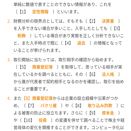
単純に数値で表すことのできない情報があり、これを
（【1】
定性情報
）といいます。
財務分析の限界点としては、そもそも（【2】
決算書
）
を入手できない場合が多いこと、入手したとしても（【3】
粉飾
）している場合があり実態を正しく分析できないこ
と、また入手時点で既に（【4】
過去
）の情報となって
いることが挙げられます。
取引開始に当たっては、取引相手の確認から始めます。
（【5】
商業登記簿
）を取得して、思っている相手が実
在しているかを調べるとともに、その（【6】
法人格
）
から誰が代表者で契約相手となるのかを確認し、取引を始め
ることが重要です。
また
【5】商業登記簿
からは企業の設立経緯や沿革がつか
め、（【7】
パクリ屋
）や（【8】
取り込み詐欺
）に
よる被害の防止に役立ちます。さらに（【9】
資本金
）
や（【10】
役員
）の変遷を併せて調べることで株主や経
営母体の変化を類推することができます。コンピュータ化以