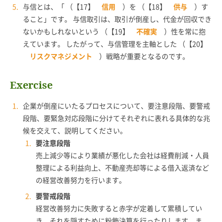
与信とは、「 （【17】
信用
）を （【18】
供与
）す
ること」です。 与信取引は、取引が倒産し、代金が回収でき
ないかもしれないという （【19】
不確実
）性を常に抱
えています。 したがって、与信管理を主軸とした （【20】
リスクマネジメント
）戦略が重要となるのです。
Exercise
企業が倒産にいたるプロセスについて、要注意段階、要警戒
段階、要緊急対応段階に分けてそれぞれに表れる具体的な兆
候を交えて、説明してください。
要注意段階
売上減少等により業績が悪化した会社は経費削減・人員
整理による利益向上、不動産売却等による借入返済など
の経営改善努力を行います。
要警戒段階
経営改善努力に失敗すると赤字が定着して累積してい
き、それを隠すために粉飾決算を行ったりします。ま