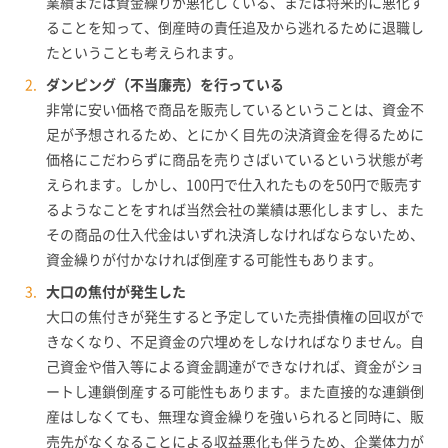
業績または資金繰りが悪化している、または将来的に悪化す
ることを知って、倒産時の責任追及から逃れるために退職し
たということも考えられます。
ダンピング（不当廉売）を行っている
非常に安い価格で商品を販売しているということは、資金不
足が予想されるため、とにかく目先の決済資金を得るために
価格にこだわらずに商品を売りさばいているという状態が考
えられます。しかし、100円で仕入れたものを50円で販売す
るようなことをすれば当然会社の業績は悪化しますし、また
その商品の仕入代金はいずれ決済しなければならないため、
資金繰りが付かなければ倒産する可能性もあります。
大口の焦付が発生した
大口の焦付きが発生すると予定していた売掛債権の回収がで
きなくなり、不足資金の穴埋めをしなければなりません。自
己資金や借入等による資金調達ができなければ、資金がショ
ートし連鎖倒産する可能性もあります。また直接的な連鎖倒
産はしなくても、無理な資金繰りを強いられると同時に、販
売先がなくなることによる収益悪化も伴うため、企業体力が