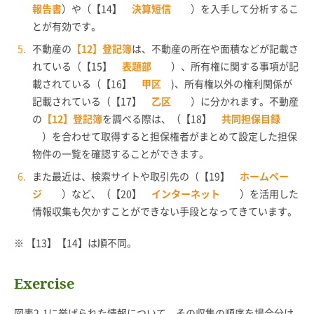
報告書
）や（【14】
決算短信
）を入手して分析するこ
とが有効です。
不動産の
【12】登記簿
は、不動産の所在や面積などが記載さ
れている（【15】
表題部
）、所有権に関する事項が記
載されている（【16】
甲区
)、所有権以外の権利関係が
記載されている（【17】
乙区
）に分かれます。不動産
の
【12】登記簿
を調べる際は、（【18】
共同担保目録
）を合わせて取得すると担保権者がまとめて設定した担保
物件の一覧を確認することができます。
また最近は、検索サイトや取引先の（【19】
ホームペー
ジ
）など、（【20】
インターネット
）を活用した
情報収集も欠かすことができない手段となってきています。
※ 【13】【14】は順不同。
Exercise
図表2-1に挙げられた情報について、その収集の順序を場合分け