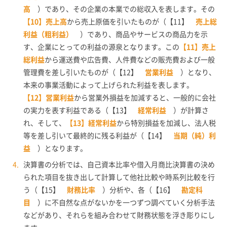
高
）であり、その企業の本業での総収入を表します。その
【10】売上高
から売上原価を引いたものが（【11】
売上総
利益（粗利益）
）であり、商品やサービスの商品力を示
す、企業にとっての利益の源泉となります。この
【11】売上
総利益
から運送費や広告費、人件費などの販売費および一般
管理費を差し引いたものが（【12】
営業利益
）となり、
本来の事業活動によって上げられた利益を表します。
【12】営業利益
から営業外損益を加減すると、一般的に会社
の実力を表す利益である（【13】
経常利益
）が計算さ
れ、そして、
【13】経常利益
から特別損益を加減し、法人税
等を差し引いて最終的に残る利益が（【14】
当期（純）利
益
）となります。
決算書の分析では、自己資本比率や借入月商比決算書の決め
られた項目を抜き出して計算して他社比較や時系列比較を行
う（【15】
財務比率
）分析や、各（【16】
勘定科
目
）に不自然な点がないかを一つずつ調べていく分析手法
などがあり、それらを組み合わせて財務状態を浮き彫りにし