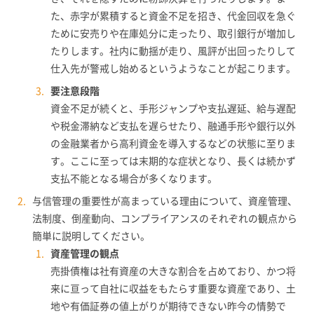
た、赤字が累積すると資金不足を招き、代金回収を急ぐ
ために安売りや在庫処分に走ったり、取引銀行が増加し
たりします。社内に動揺が走り、風評が出回ったりして
仕入先が警戒し始めるというようなことが起こります。
要注意段階
資金不足が続くと、手形ジャンプや支払遅延、給与遅配
や税金滞納など支払を遅らせたり、融通手形や銀行以外
の金融業者から高利資金を導入するなどの状態に至りま
す。ここに至っては末期的な症状となり、長くは続かず
支払不能となる場合が多くなります。
与信管理の重要性が高まっている理由について、資産管理、
法制度、倒産動向、コンプライアンスのそれぞれの観点から
簡単に説明してください。
資産管理の観点
売掛債権は社有資産の大きな割合を占めており、かつ将
来に亘って自社に収益をもたらす重要な資産であり、土
地や有価証券の値上がりが期待できない昨今の情勢で