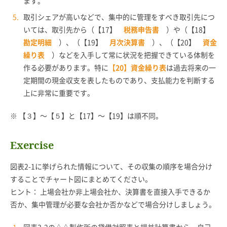
ます。
取引シェアが高いなどで、集中的に管理をすべき取引先につ
いては、取引先から（【17】
税務申告書
）や（【18】
勘定明細
）、（【19】
月次決算書
）、（【20】
資金
繰り表
）などを入手して常に状況を把握できている体制を
作る必要があります。特に
【20】資金繰り表
は過去将来の一
定期間の現金収支を表したものであり、支払能力を判断する
上に非常に重要です。
※ 【３】〜【５】と【17】〜【19】は順不同。
Exercise
図表2-1に挙げられた情報について、その収集の順序を場合分け
することでチャート図にまとめてください。
ヒント： 上場会社か非上場会社か、決算書を直接入手できるか
否か、集中管理が必要な会社か否かなどで場合分けしましょう。