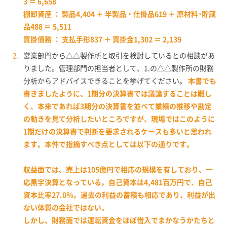
3 ＝ 6,658
棚卸資産 ： 製品4,404 ＋ 半製品・仕掛品619 ＋ 原材料･貯蔵
品488 ＝ 5,511
買掛債務 ： 支払手形837 ＋ 買掛金1,302 ＝ 2,139
営業部門から△△製作所と取引を検討しているとの相談があ
りました。管理部門の担当者として、1.の△△製作所の財務
分析からアドバイスできることを挙げてください。
本書でも
書きましたように、1期分の決算書では議論することは難し
く、本来であれば3期分の決算書を並べて業績の推移や勘定
の動きを見て分析したいところですが、現場ではこのように
1期だけの決算書で判断を要求されるケースも多いと思われ
ます。本件で指摘すべき点としては以下の通りです。
収益面では、売上は105億円で相応の規模を有しており、一
応黒字決算となっている。自己資本は4,481百万円で、自己
資本比率27.0％。過去の利益の蓄積も相応であり、利益が出
ない体質の会社ではない。
しかし、財務面では運転資金をほぼ借入でまかなうかたちと