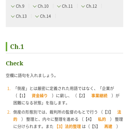
Ch.9
Ch.10
Ch.11
Ch.12
Ch.13
Ch.14
Ch.1
Check
空欄に語句を入れましょう。
「倒産」とは厳密に定義された用語ではなく、「企業が
（【1】
資金繰り
）に窮し、 （【2】
事業継続
）が
困難になる状態」を指します。
倒産の形態別では、裁判所の監督のもとで行う （【3】
法
的
） 整理と、内々に整理を進める （【4】
私的
） 整理
に分けられます。また
【3】法的整理
は（【5】
再建
）