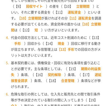
をしてから販売しその代金を販売先から回収するまでの
（【9】
回収サイト
）の差を（【10】
立替期間
）と
いい、それに要する資金を（【11】
運転資金
）といいま
す。
【10】立替期間
が長ければその分
【11】運転資金
を調達
する必要が出てくるため、資金効率の面からは
【10】立替期
間
は（【12】
短
）い方がよいといえます。
代金の回収方法としては、近年コスト削減のために（【13】
手形
）回収から（【14】
現金
）回収に移行する動き
が目立ちますが、与信管理上は
【13】手形
での回収の方がメ
リットは大きいといえます。
基本契約書には、債権保全・回収に有効な条項を盛り込むこ
とが必要です。主な条項としては、（【15】
期限の利益喪
失
）条項、（【16】
契約解除
）条項、（【17】
遅延
損害金請求
）条項、（【18】
合意管轄
）条項などが挙
げられます。
危険な取引の例としては、仕入先と販売先との間で取引条件
等が予め決定されている取引の間に入ってしまう（【19】
介入
）取引や、仕入先と販売先が結託して商品が元の持ち