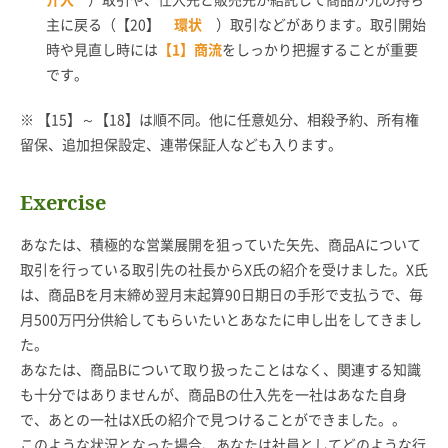
主に戻る（【20】
環状
）取引などがあります。取引開始
時や見直し時には
【1】商流
をしっかり把握することが重要
です。
※ 【15】～【18】は順不同。他に任意処分、相殺予約、所有権
留保、追加担保設定、連帯保証人なども入ります。
Exercise
あなたは、積極的な営業展開を狙っていた矢先、商品Aについて
取引を行っている取引先の社長からX氏の紹介を受けました。X氏
は、商品Bを月末締め翌月末起算90日期日の手形で支払うで、毎
月500万円分供給してもらいたいとあなたに申し出をしてきまし
た。
あなたは、商品Bについて取り扱ったことはなく、関連する知識
も十分ではありませんが、商品Bの仕入先を一社はあなた自身
で、あとの一社はX氏の紹介で見つけることができました。。
このような状況となった場合、あなたは社員としてどのような行