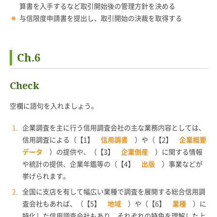
算書を入手するなど取引開始後の管理方針を決める
与信限度申請書を提出し、取引開始の決裁を取得する
Ch.6
Check
空欄に語句を入れましょう。
企業調査を主に行う信用調査会社の主な業務内容としては、
信用調査による（【1】
信用調書
）や（【2】
企業概要
データ
）の提供や、（【3】
企業倒産
）に関する情報
や統計の提供、企業年鑑等の（【4】
出版
）事業などが
挙げられます。
全国に支店を有して幅広い業種で調査を展開する総合信用調
査会社もあれば、（【5】
地域
）や（【6】
業種
）に
特化した信用調査会社もあり、それぞれの特色を理解した上