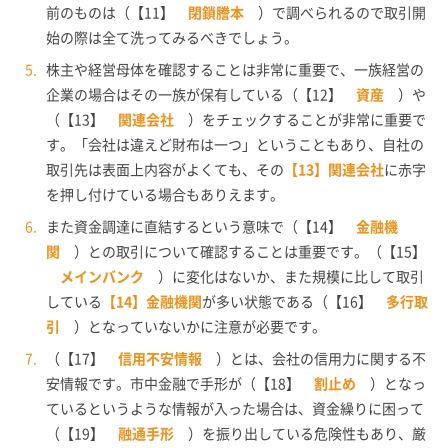
前のものは（【11】
閉鎖謄本
）で調べられるので取引開
始の際は全て洗ってみるべきでしょう。
株主や経営母体を確認することは非常に重要で、一族経営の
企業の場合はその一族が保有している（【12】
資産
）や
（【13】
関連会社
）をチェックすることが非常に重要で
す。「会社は違えど財布は一つ」ということもあり、自社の
取引先は表面上内容がよくても、その
【13】関連会社
に赤字
を押し付けている場合もありえます。
また資金調達に直結するという意味で（【14】
金融機
関
）との取引について確認することは重要です。（【15】
メインバンク
）に変化はないか、また規模に比して取引
している
【14】金融機関
が多い状態である（【16】
多行取
引
）となっていないかに注意が必要です。
（【17】
信用不安情報
）とは、会社の信用力に関する不
安情報です。市中金融で手形が（【18】
割止め
）となっ
ているというような情報が入った場合は、資金繰りに困って
（【19】
融通手形
）を振り出している危険性もあり、厳