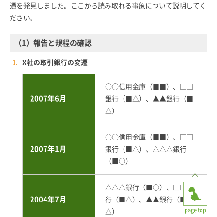
遷を発見しました。ここから読み取れる事象について説明してく
ださい。
（1）報告と規程の確認
X社の取引銀行の変遷
○○信用金庫（■■）、□□
2007年6月
銀行（■△）、▲▲銀行（■
△）
○○信用金庫（■■）、□□
2007年1月
銀行（■△）、△△△銀行
（■○）
△△△銀行（■○）、□□銀
2004年7月
行（■△）、▲▲銀行（■
page top
△）