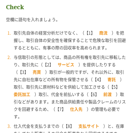
Check
空欄に語句を入れましょう。
取引先自体の経営分析だけでなく、（【1】
商流
）を把
握し、取引自体の安全性を確保することで危険な取引を回避
するとともに、有事の際の回収率を高められます。
与信取引の形態としては、商品の所有権を取引先に移転した
り、取引先に（【2】
サービス
）を提供したりする
（【3】
売買
）取引が一般的ですが、それ以外に、取引
先に自社在庫などの所有物を保管させる（【4】
寄託
）
取引、取引先に原材料などを供給して加工させる（【5】
委託加工
）取引、代金を前払いする（【6】
前渡
）取
引などがあります。また商品供給責任や製品クレームのリス
クを回避するため、（【7】
仕入先
）の管理も必要で
す。
仕入代金を支払うまでの（【8】
支払サイト
）と、在庫