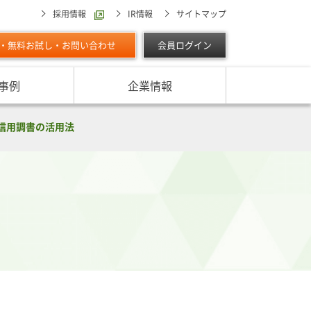
採用情報
IR情報
サイトマップ
・無料お試し・お問い合わせ
会員ログイン
事例
企業情報
スターの独自調査レポート
信用調書の活用法
サービスに対する取り組み
最適な与信限度額の設定方法は
ン調べ（直近リリース）
IPOに向けて
よくあるご質問
リース
ン調べ（すべて）
リスク管理体制を整備したい
析・業界分析レポート
グの部屋
ン業種別審査ノート
内