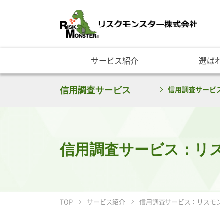
サービス紹介
選ば
サービス一覧
知る・学ぶ TOP
選ばれる理由 TOP
企業情報
信用調査サービス
信用調査サービス
基礎講座
リスクモ
与信管理サービス
RM格付
企
反社チェックサービス
RM与信限度額
社
リスモングの与信管理講
トップ
与信管理用語集
会社概
与信管理コラム・メルマ
事業紹
信用調査サービス：リ
セミナー情報
アクセ
ビジネス実務与信管理検
グルー
沿革と
リスモ
TOP
サービス紹介
信用調査サービス：リスモ