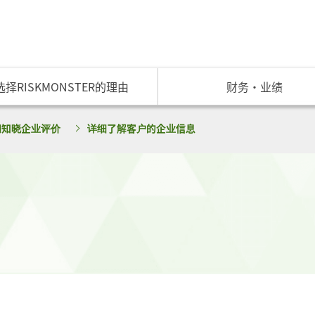
选择RISKMONSTER的理由
财务・业绩
服务一览 TOP
选择RISKMONSTER的理由 TOP
财务・业绩 TOP
间知晓企业评价
详细了解客户的企业信息
e-信用导航
RM等级划分
业绩展示
企业授信管理制度构建咨询服务
e-管理文件
RM信用限度额
财务状况
债权担保服务
企业组合分析服务
现金流状况
中国企业信用调查