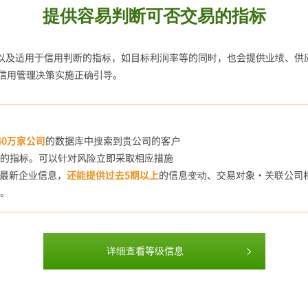
提供容易判断可否交易的指标
額以及适用于信用判断的指标，如目标利润率等的同时，也会提供业绩、供
信用管理决策实施正确引导。
40万家公司
的数据库中搜索到贵公司的客户
的指标。可以针对风险立即采取相应措施
看最新企业信息，
还能提供过去5期以上
的信息变动、交易对象・关联公司
。
详细查看等级信息